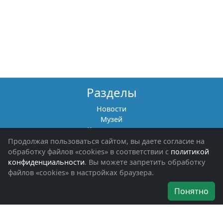
Разделы
Новости
Музей
Книги памяти
Фотоальбомы
Продолжая пользоваться сайтом, вы даете согласие на
Обращения граждан
обработку файлов «cookies» в соответствии с
политикой
Помощь участникам СВО и их семьям
конфиденциальности
. Вы можете запретить обработку
файлов «cookies» в настройках браузера.
Об организации
Понятно
Руководители
Наши награды
Устав