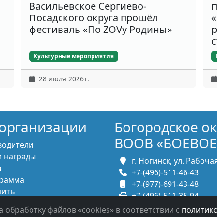
Васильевское Сергиево-
п
Посадского округа прошёл
«
фестиваль «По ZOVу Родины»
р
с
Культурные мероприятия
28 июля 2026 г.
организации
Богородское о
ВООВ «БОЕВОЕ
водители
 награды
г. Ногинск, ул. Рабочая,
в
+7-(496)-511-46-43
рамма
+7-(977)-691-43-48
пить
+7-(496)-511-35-94
итесь с нами
bbnoginsk@mail.ru
а обработку файлов «cookies» в соответствии с
политик