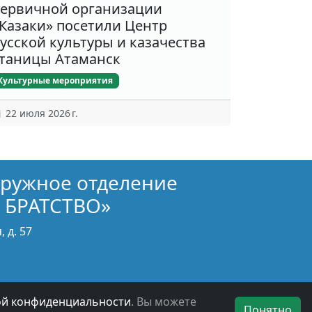
ервичной организации
Казаки» посетили Центр
усской культуры и казачества
таницы Атаманск
Культурные мероприятия
22 июля 2026 г.
кружное отделение
 БРАТСТВО»
 д. 57
ой конфиденциальности
. Вы можете
Понятно