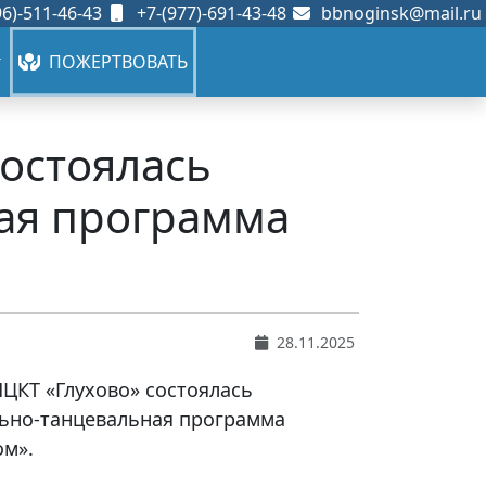
6)-511-46-43
+7-(977)-691-43-48
bbnoginsk@mail.ru
ПОЖЕРТВОВАТЬ
состоялась
ая программа
28.11.2025
НЦКТ «Глухово» состоялась
ьно-танцевальная программа
ом».