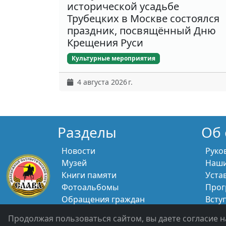
исторической усадьбе
Трубецких в Москве состоялся
праздник, посвящённый Дню
Крещения Руси
Культурные мероприятия
4 августа 2026 г.
Разделы
Об 
Новости
Руко
Музей
Наши
Книги памяти
Уста
Фотоальбомы
Прог
Обращения граждан
Всту
Помощь участникам СВО и их
Свяж
Продолжая пользоваться сайтом, вы даете согласие н
семьям