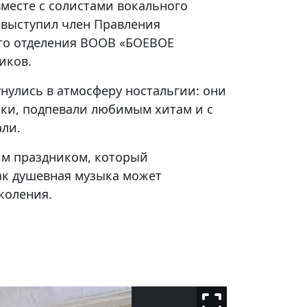
вместе с солистами вокального
 выступил член Правления
го отделения ВООВ «БОЕВОЕ
иков.
нулись в атмосферу ностальгии: они
бки, подпевали любимым хитам и с
али.
им праздником, который
ак душевная музыка может
коления.