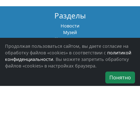
Разделы
Новости
Музей
Книги памяти
Фотоальбомы
Продолжая пользоваться сайтом, вы даете согласие на
Обращения граждан
обработку файлов «cookies» в соответствии с
политикой
Помощь участникам СВО и их семьям
конфиденциальности
. Вы можете запретить обработку
файлов «cookies» в настройках браузера.
Об организации
Понятно
Руководители
Наши награды
Устав
Программа
Вступить
Свяжитесь с нами
Богородское окружное отделение
ВООВ «БОЕВОЕ БРАТСТВО»