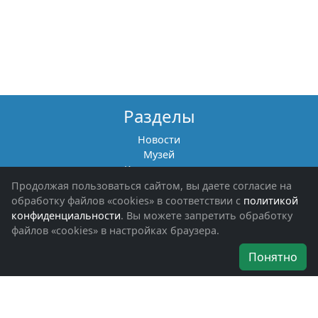
Разделы
Новости
Музей
Книги памяти
Фотоальбомы
Продолжая пользоваться сайтом, вы даете согласие на
Обращения граждан
обработку файлов «cookies» в соответствии с
политикой
Помощь участникам СВО и их семьям
конфиденциальности
. Вы можете запретить обработку
файлов «cookies» в настройках браузера.
Об организации
Понятно
Руководители
Наши награды
Устав
Программа