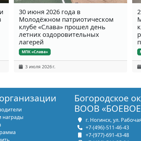
ки
30 июня 2026 года в
2
в
Молодёжном патриотическом
М
клубе «Слава» прошел день
к
летних оздоровительных
р
лагерей
п
МПК «Слава»
3 июля 2026 г.
организации
Богородское о
ВООВ «БОЕВОЕ
водители
 награды
г. Ногинск, ул. Рабочая,
в
+7-(496)-511-46-43
рамма
+7-(977)-691-43-48
пить