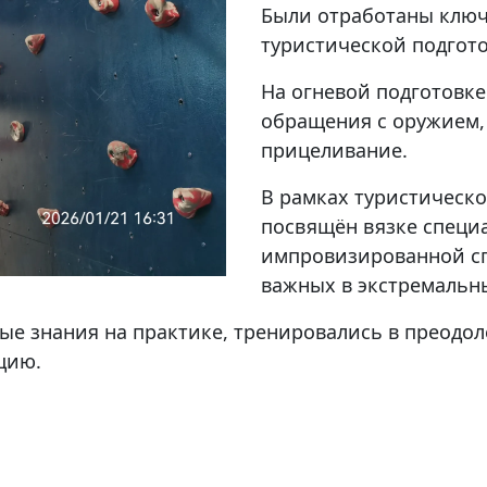
Были отработаны ключ
туристической подгото
На огневой подготовке
обращения с оружием,
прицеливание.
В рамках туристическо
посвящён вязке специ
импровизированной сп
важных в экстремальн
ые знания на практике, тренировались в преодо
цию.