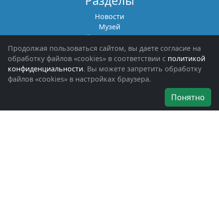
Разделы
Новости
Музей
Книги памяти
Фотоальбомы
Продолжая пользоваться сайтом, вы даете согласие на
Обращения граждан
обработку файлов «cookies» в соответствии с
политикой
Помощь участникам СВО и их семьям
конфиденциальности
. Вы можете запретить обработку
файлов «cookies» в настройках браузера.
Об организации
Понятно
Руководители
Наши награды
Устав
Программа
Вступить
Свяжитесь с нами
Богородское окружное отделение
ВООВ «БОЕВОЕ БРАТСТВО»
г. Ногинск, ул. Рабочая, д. 57
+7-(496)-511-46-43