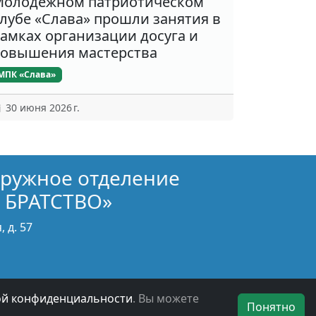
олодёжном патриотическом
лубе «Слава» прошли занятия в
амках организации досуга и
овышения мастерства
МПК «Слава»
30 июня 2026 г.
кружное отделение
 БРАТСТВО»
 д. 57
ой конфиденциальности
. Вы можете
Понятно