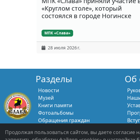
МПК «Слава» приняли участие 
«Круглом столе», который
состоялся в городе Ногинске
МПК «Слава»
28 июля 2026 г.
Разделы
Об 
Новости
Руко
Музей
Наши
Книги памяти
Уста
Фотоальбомы
Прог
Обращения граждан
Всту
Помощь участникам СВО и их
Свяж
Продолжая пользоваться сайтом, вы даете согласие н
семьям
запретить обработку файлов «cookies» в настройках б