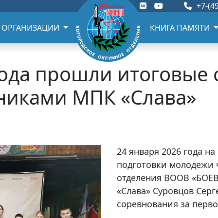
+7-(49
 ОРГАНИЗАЦИИ
КНИГА ПАМЯТИ
года прошли итоговые
никами МПК «Слава»
24 января 2026 года н
подготовки молодежи 
отделения ВООВ «БОЕВ
«Слава» Суровцов Серг
соревнования за перво