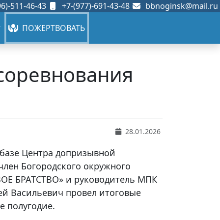
6)-511-46-43
+7-(977)-691-43-48
bbnoginsk@mail.ru
ПОЖЕРТВОВАТЬ
 соревнования
28.01.2026
а базе Центра допризывной
член Богородского окружного
ОЕ БРАТСТВО» и руководитель МПК
ей Васильевич провел итоговые
е полугодие.