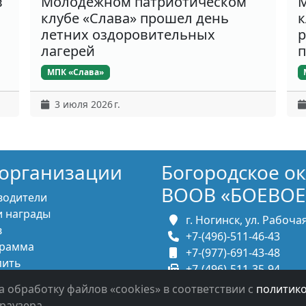
в
Молодёжном патриотическом
М
клубе «Слава» прошел день
к
летних оздоровительных
р
лагерей
п
МПК «Слава»
3 июля 2026 г.
организации
Богородское о
ВООВ «БОЕВОЕ
водители
 награды
г. Ногинск, ул. Рабочая,
в
+7-(496)-511-46-43
рамма
+7-(977)-691-43-48
пить
+7-(496)-511-35-94
итесь с нами
bbnoginsk@mail.ru
а обработку файлов «cookies» в соответствии с
политик
раузера.