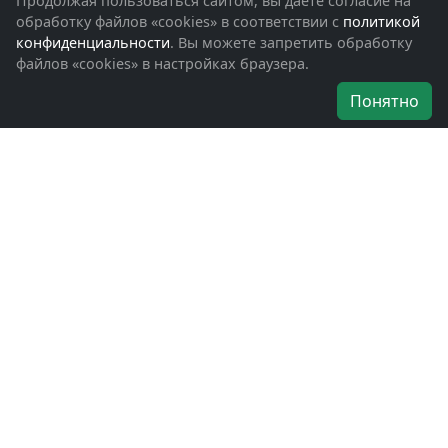
Продолжая пользоваться сайтом, вы даете согласие на
Обращения граждан
обработку файлов «cookies» в соответствии с
политикой
Помощь участникам СВО и их семьям
конфиденциальности
. Вы можете запретить обработку
файлов «cookies» в настройках браузера.
Об организации
Понятно
Руководители
Наши награды
Устав
Программа
Вступить
Свяжитесь с нами
Богородское окружное отделение
ВООВ «БОЕВОЕ БРАТСТВО»
г. Ногинск, ул. Рабочая, д. 57
+7-(496)-511-46-43
+7-(977)-691-43-48
+7-(496)-511-35-94
bbnoginsk@mail.ru