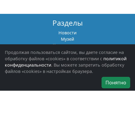
Разделы
Новости
Музей
Книги памяти
Фотоальбомы
Продолжая пользоваться сайтом, вы даете согласие на
Обращения граждан
обработку файлов «cookies» в соответствии с
политикой
Помощь участникам СВО и их семьям
конфиденциальности
. Вы можете запретить обработку
файлов «cookies» в настройках браузера.
Об организации
Понятно
Руководители
Наши награды
Устав
Программа
Вступить
Свяжитесь с нами
Богородское окружное отделение