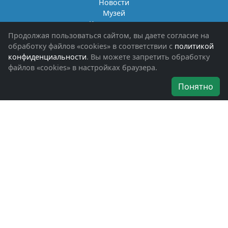
Новости
Музей
Книги памяти
Фотоальбомы
Продолжая пользоваться сайтом, вы даете согласие на
Обращения граждан
обработку файлов «cookies» в соответствии с
политикой
Помощь участникам СВО и их семьям
конфиденциальности
. Вы можете запретить обработку
файлов «cookies» в настройках браузера.
Об организации
Понятно
Руководители
Наши награды
Устав
Программа
Вступить
Свяжитесь с нами
Богородское окружное отделение
ВООВ «БОЕВОЕ БРАТСТВО»
г. Ногинск, ул. Рабочая, д. 57
+7-(496)-511-46-43
+7-(977)-691-43-48