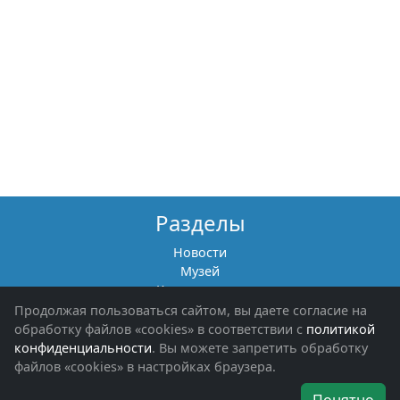
Разделы
Новости
Музей
Книги памяти
Фотоальбомы
Продолжая пользоваться сайтом, вы даете согласие на
Обращения граждан
обработку файлов «cookies» в соответствии с
политикой
Помощь участникам СВО и их семьям
конфиденциальности
. Вы можете запретить обработку
файлов «cookies» в настройках браузера.
Об организации