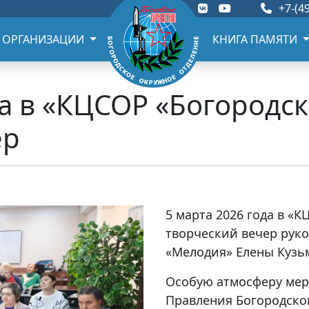
+7-(49
 ОРГАНИЗАЦИИ
КНИГА ПАМЯТИ
да в «КЦСОР «Богородс
ер
5 марта 2026 года в «
творческий вечер руко
«Мелодия» Елены Кузь
Особую атмосферу мер
Правления Богородско