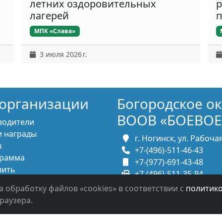
летних оздоровительных
р
лагерей
п
МПК «Слава»
3 июля 2026 г.
организации
Богородское о
ВООВ «БОЕВОЕ
водители
 награды
г. Ногинск, ул. Рабочая,
в
+7-(496)-511-46-43
рамма
+7-(977)-691-43-48
пить
+7-(496)-511-35-94
итесь с нами
bbnoginsk@mail.ru
а обработку файлов «cookies» в соответствии с
политик
раузера.
в систему