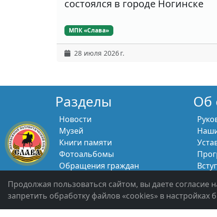
состоялся в городе Ногинске
МПК «Слава»
28 июля 2026 г.
Разделы
Об 
Новости
Руко
Музей
Наши
Книги памяти
Уста
Фотоальбомы
Прог
Обращения граждан
Всту
Помощь участникам СВО и их
Свяж
Продолжая пользоваться сайтом, вы даете согласие н
семьям
запретить обработку файлов «cookies» в настройках б
Политика конфиденциальности
Войти 