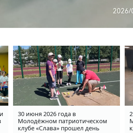
ки
30 июня 2026 года в
2
в
Молодёжном патриотическом
М
клубе «Слава» прошел день
к