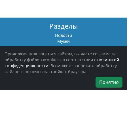
Разделы
Новости
Музей
Книги памяти
Фотоальбомы
Продолжая пользоваться сайтом, вы даете согласие на
Обращения граждан
обработку файлов «cookies» в соответствии с
политикой
Помощь участникам СВО и их семьям
конфиденциальности
. Вы можете запретить обработку
файлов «cookies» в настройках браузера.
Об организации
Понятно
Руководители
Наши награды
Устав
Программа
Вступить
Свяжитесь с нами
Богородское окружное отделение