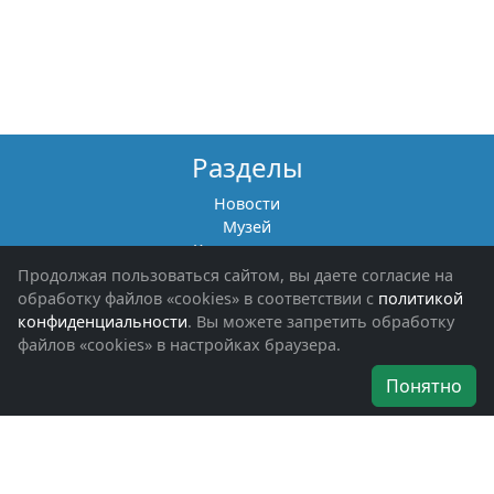
Разделы
Новости
Музей
Книги памяти
Фотоальбомы
Продолжая пользоваться сайтом, вы даете согласие на
Обращения граждан
обработку файлов «cookies» в соответствии с
политикой
Помощь участникам СВО и их семьям
конфиденциальности
. Вы можете запретить обработку
файлов «cookies» в настройках браузера.
Об организации
Понятно
Руководители
Наши награды
Устав
Программа
Вступить