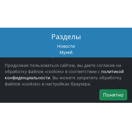
Разделы
Новости
Музей
Книги памяти
Фотоальбомы
Продолжая пользоваться сайтом, вы даете согласие на
Обращения граждан
обработку файлов «cookies» в соответствии с
политикой
Помощь участникам СВО и их семьям
конфиденциальности
. Вы можете запретить обработку
файлов «cookies» в настройках браузера.
Об организации
Понятно
Руководители
Наши награды
Устав
Программа
Вступить
Свяжитесь с нами