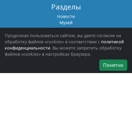
Разделы
Новости
Музей
Книги памяти
Фотоальбомы
Продолжая пользоваться сайтом, вы даете согласие на
Обращения граждан
обработку файлов «cookies» в соответствии с
политикой
Помощь участникам СВО и их семьям
конфиденциальности
. Вы можете запретить обработку
файлов «cookies» в настройках браузера.
Об организации
Понятно
Руководители
Наши награды
Устав
Программа
Вступить
Свяжитесь с нами
Богородское окружное отделение
ВООВ «БОЕВОЕ БРАТСТВО»
г. Ногинск, ул. Рабочая, д. 57