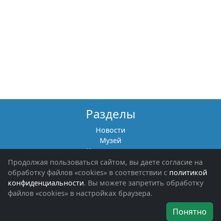
Разделы
Новости
Музей
Книги памяти
Фотоальбомы
Продолжая пользоваться сайтом, вы даете согласие на
Обращения граждан
обработку файлов «cookies» в соответствии с
политикой
Помощь участникам СВО и их семьям
конфиденциальности
. Вы можете запретить обработку
файлов «cookies» в настройках браузера.
Об организации
Понятно
Руководители