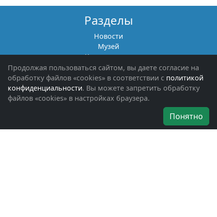
Разделы
Новости
Музей
Книги памяти
Фотоальбомы
Продолжая пользоваться сайтом, вы даете согласие на
Обращения граждан
обработку файлов «cookies» в соответствии с
политикой
Помощь участникам СВО и их семьям
конфиденциальности
. Вы можете запретить обработку
файлов «cookies» в настройках браузера.
Об организации
Понятно
Руководители
Наши награды
Устав
Программа
Вступить
Свяжитесь с нами
Богородское окружное отделение
ВООВ «БОЕВОЕ БРАТСТВО»