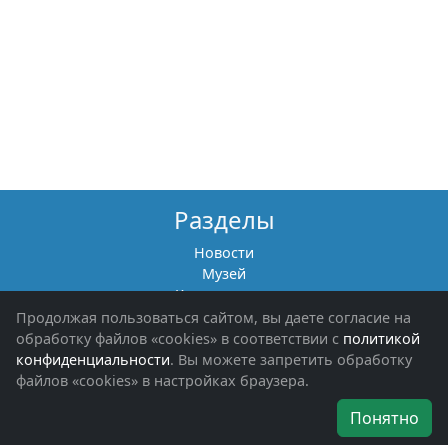
Разделы
Новости
Музей
Книги памяти
Фотоальбомы
Продолжая пользоваться сайтом, вы даете согласие на
Обращения граждан
обработку файлов «cookies» в соответствии с
политикой
Помощь участникам СВО и их семьям
конфиденциальности
. Вы можете запретить обработку
файлов «cookies» в настройках браузера.
Об организации
Понятно
Руководители