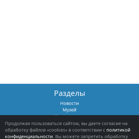
Разделы
Новости
Музей
Книги памяти
Фотоальбомы
Продолжая пользоваться сайтом, вы даете согласие на
Обращения граждан
обработку файлов «cookies» в соответствии с
политикой
Помощь участникам СВО и их семьям
конфиденциальности
. Вы можете запретить обработку