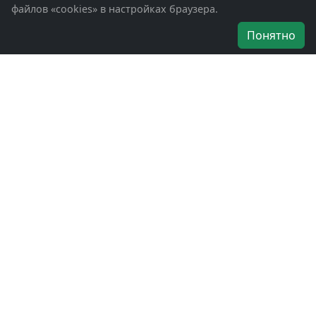
файлов «cookies» в настройках браузера.
Об организации
Понятно
Руководители
Наши награды
Устав
Программа
Вступить
Свяжитесь с нами
Богородское окружное отделение
ВООВ «БОЕВОЕ БРАТСТВО»
г. Ногинск, ул. Рабочая, д. 57
+7-(496)-511-46-43
+7-(977)-691-43-48
+7-(496)-511-35-94
bbnoginsk@mail.ru
Политика конфиденциальности
Войти в систему
БОО ВООВ «БОЕВОЕ БРАТСТВО» © 2019 - 2026