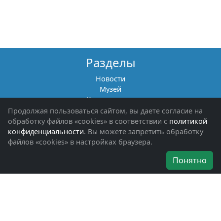
Разделы
Новости
Музей
Книги памяти
Фотоальбомы
Продолжая пользоваться сайтом, вы даете согласие на
Обращения граждан
обработку файлов «cookies» в соответствии с
политикой
Помощь участникам СВО и их семьям
конфиденциальности
. Вы можете запретить обработку
файлов «cookies» в настройках браузера.
Об организации
Понятно
Руководители
Наши награды
Устав
Программа
Вступить
Свяжитесь с нами