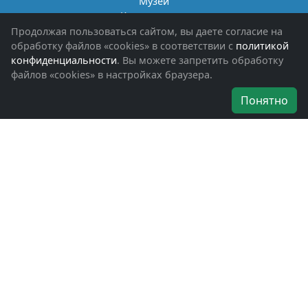
Музей
Книги памяти
Фотоальбомы
Продолжая пользоваться сайтом, вы даете согласие на
Обращения граждан
обработку файлов «cookies» в соответствии с
политикой
Помощь участникам СВО и их семьям
конфиденциальности
. Вы можете запретить обработку
файлов «cookies» в настройках браузера.
Об организации
Понятно
Руководители
Наши награды
Устав
Программа
Вступить
Свяжитесь с нами
Богородское окружное отделение
ВООВ «БОЕВОЕ БРАТСТВО»
г. Ногинск, ул. Рабочая, д. 57
+7-(496)-511-46-43
+7-(977)-691-43-48
+7-(496)-511-35-94