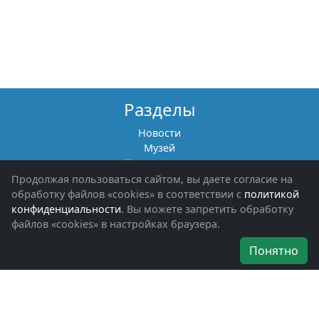
Разделы
Новости
Музей
Книги памяти
Фотоальбомы
Продолжая пользоваться сайтом, вы даете согласие на
Обращения граждан
обработку файлов «cookies» в соответствии с
политикой
Помощь участникам СВО и их семьям
конфиденциальности
. Вы можете запретить обработку
файлов «cookies» в настройках браузера.
Об организации
Понятно
Руководители
Наши награды
Устав
Программа