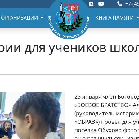
+7-(49
 ОРГАНИЗАЦИИ
КНИГА ПАМЯТИ
рии для учеников шко
23 января член Богор
«БОЕВОЕ БРАТСТВО» А
(руководитель истори
«ОБРАЗ») провёл для у
посёлка Обухово фото 
ещё раз учиться!". За