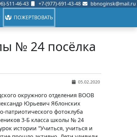
6)-511-46-43
+7-(977)-691-43-48
bbnoginsk@mail.ru
ПОЖЕРТВОВАТЬ
лы № 24 посёлка
05.02.2020
одского окружного отделения ВООВ
лександр Юрьевич Яблонских
ко-патриотического фотоклуба
чеников 3-Б класса школы № 24
урок истории "Учиться, учиться и
нятие прошло активно. Дети удивили