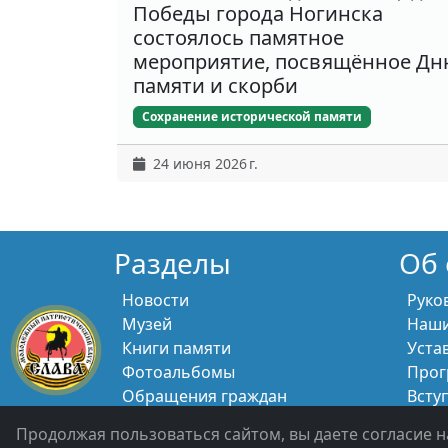
Победы города Ногинска
состоялось памятное
мероприятие, посвящённое Д
памяти и скорби
Сохранение исторической памяти
24 июня 2026 г.
Разделы
Об 
Новости
Руко
Музей
Наши
Книги памяти
Уста
Фотоальбомы
Прог
Обращения граждан
Всту
Помощь участникам СВО и их
Свяж
Продолжая пользоваться сайтом, вы даете согласие н
семьям