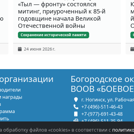
«Тыл — фронту» состоялся
К
митинг, приуроченный к 85-й
м
ню
годовщине начала Великой
й
Отечественной войны
О
Сохранение исторической памяти
24 июня 2026 г.
организации
Богородское о
ВООВ «БОЕВОЕ
водители
 награды
г. Ногинск, ул. Рабочая,
в
+7-(496)-511-46-43
рамма
+7-(977)-691-43-48
пить
+7-(496)-511-35-94
итесь с нами
bbnoginsk@mail.ru
а обработку файлов «cookies» в соответствии с
политик