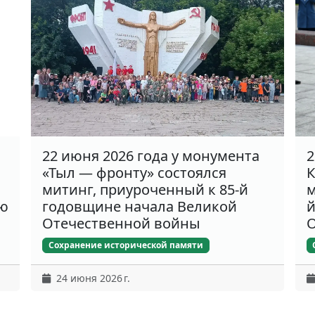
22 июня 2026 года у монумента
2
«Тыл — фронту» состоялся
К
митинг, приуроченный к 85-й
м
ню
годовщине начала Великой
й
Отечественной войны
О
Сохранение исторической памяти
24 июня 2026 г.