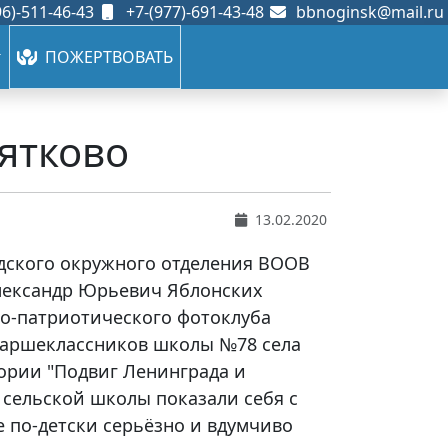
6)-511-46-43
+7-(977)-691-43-48
bbnoginsk@mail.ru
ПОЖЕРТВОВАТЬ
ятково
13.02.2020
одского окружного отделения ВООВ
лександр Юрьевич Яблонских
ко-патриотического фотоклуба
таршеклассников школы №78 села
ории "Подвиг Ленинграда и
 сельской школы показали себя с
 по-детски серьёзно и вдумчиво