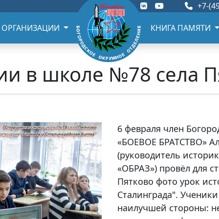
+7-(49
 ОРГАНИЗАЦИИ
КНИГА ПАМЯТИ
ии в школе №78 села П
6 февраля член Богор
«БОЕВОЕ БРАТСТВО» А
(руководитель истори
«ОБРАЗ»)
провёл для с
Пятково фото урок ист
Сталинграда". Ученики
наилучшей стороны: не