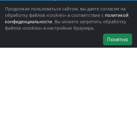
Книги памяти
Фотоальбомы
Продолжая пользоваться сайтом, вы даете согласие на
Обращения граждан
обработку файлов «cookies» в соответствии с
политикой
Помощь участникам СВО и их семьям
конфиденциальности
. Вы можете запретить обработку
файлов «cookies» в настройках браузера.
Об организации
Понятно
Руководители
Наши награды
Устав
Программа
Вступить
Свяжитесь с нами
Богородское окружное отделение
ВООВ «БОЕВОЕ БРАТСТВО»
г. Ногинск, ул. Рабочая, д. 57
+7-(496)-511-46-43
+7-(977)-691-43-48
+7-(496)-511-35-94
bbnoginsk@mail.ru