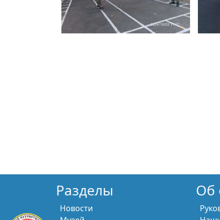
Разделы
Об 
Новости
Руко