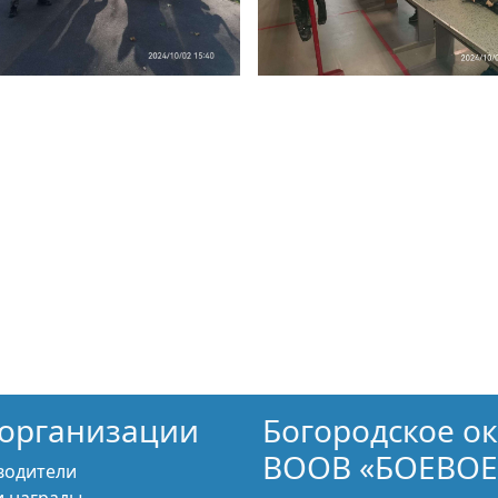
организации
Богородское о
ВООВ «БОЕВОЕ
водители