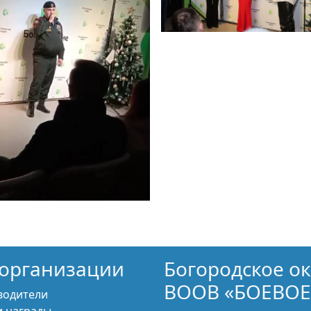
организации
Богородское о
ВООВ «БОЕВОЕ
водители