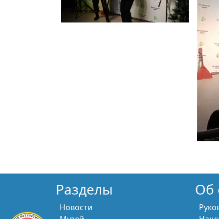
Разделы
Об 
Новости
Руко