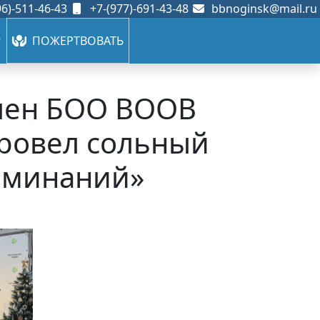
6)-511-46-43
+7-(977)-691-43-48
bbnoginsk@mail.ru
ПОЖЕРТВОВАТЬ
член БОО ВООВ
провел сольный
поминаний»