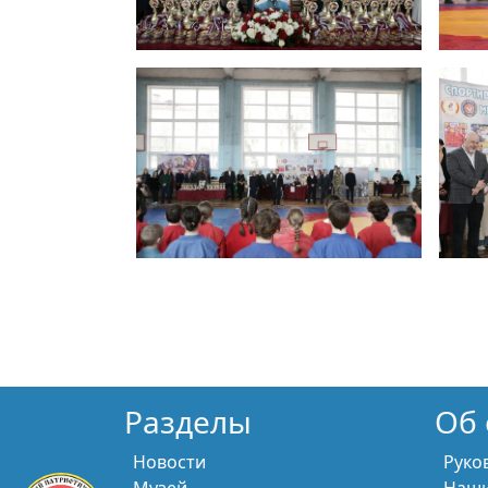
Разделы
Об 
Новости
Руко