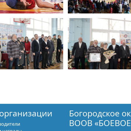
организации
Богородское о
ВООВ «БОЕВОЕ
водители