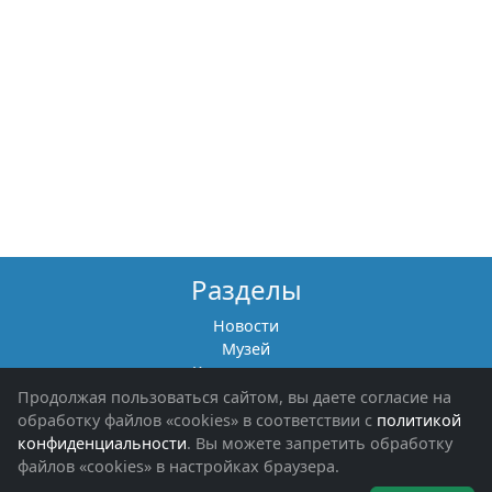
Разделы
Новости
Музей
Книги памяти
Фотоальбомы
Продолжая пользоваться сайтом, вы даете согласие на
Обращения граждан
обработку файлов «cookies» в соответствии с
политикой
Помощь участникам СВО и их семьям
конфиденциальности
. Вы можете запретить обработку
файлов «cookies» в настройках браузера.
Об организации