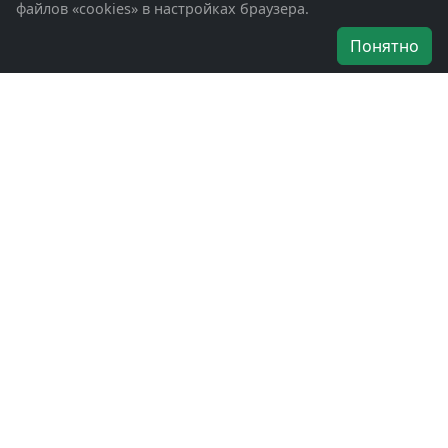
файлов «cookies» в настройках браузера.
Об организации
Понятно
Руководители
Наши награды
Устав
Программа
Вступить
Свяжитесь с нами
Богородское окружное отделение
ВООВ «БОЕВОЕ БРАТСТВО»
г. Ногинск, ул. Рабочая, д. 57
+7-(496)-511-46-43
+7-(977)-691-43-48
+7-(496)-511-35-94
bbnoginsk@mail.ru
Политика конфиденциальности
Войти в систему
БОО ВООВ «БОЕВОЕ БРАТСТВО» © 2019 - 2026