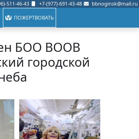
6)-511-46-43
+7-(977)-691-43-48
bbnoginsk@mail.ru
ПОЖЕРТВОВАТЬ
лен БОО ВООВ
кий городской
неба