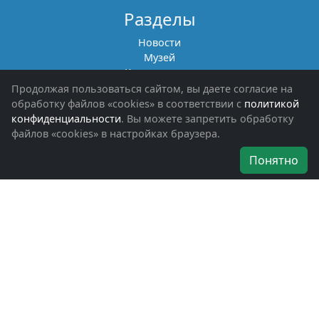
Разделы
Новости
Музей
Книги памяти
Фотоальбомы
Продолжая пользоваться сайтом, вы даете согласие на
Обращения граждан
обработку файлов «cookies» в соответствии с
политикой
Помощь участникам СВО и их семьям
конфиденциальности
. Вы можете запретить обработку
файлов «cookies» в настройках браузера.
Об организации
Понятно
Руководители
Наши награды
Устав
Программа
Вступить
Свяжитесь с нами
Богородское окружное отделение
ВООВ «БОЕВОЕ БРАТСТВО»
г. Ногинск, ул. Рабочая, д. 57