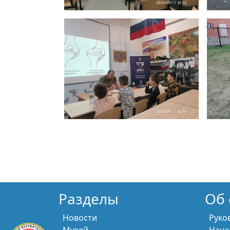
Разделы
Об 
Новости
Руко