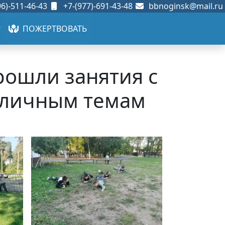
6)-511-46-43
+7-(977)-691-43-48
bbnoginsk@mail.ru
ПОЖЕРТВОВАТЬ
рошли занятия с
зличным темам