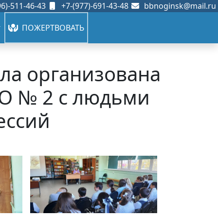
6)-511-46-43
+7-(977)-691-43-48
bbnoginsk@mail.ru
ПОЖЕРТВОВАТЬ
ыла организована
О № 2 с людьми
ессий