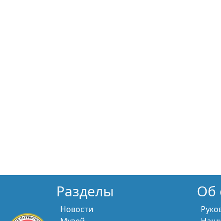
Разделы
Об 
Новости
Руко