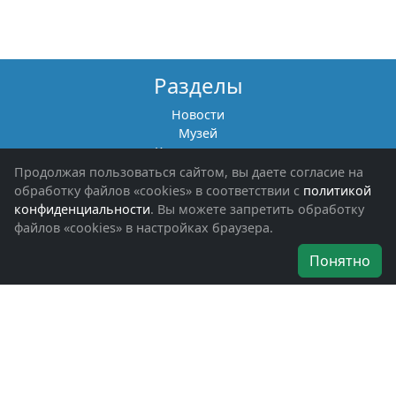
Разделы
Новости
Музей
Книги памяти
Фотоальбомы
Продолжая пользоваться сайтом, вы даете согласие на
Обращения граждан
обработку файлов «cookies» в соответствии с
политикой
Помощь участникам СВО и их семьям
конфиденциальности
. Вы можете запретить обработку
файлов «cookies» в настройках браузера.
Об организации
Понятно
Руководители
Наши награды
Устав
Программа
Вступить
Свяжитесь с нами