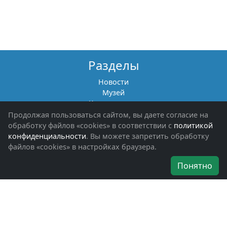
Разделы
Новости
Музей
Книги памяти
Фотоальбомы
Продолжая пользоваться сайтом, вы даете согласие на
Обращения граждан
обработку файлов «cookies» в соответствии с
политикой
Помощь участникам СВО и их семьям
конфиденциальности
. Вы можете запретить обработку
файлов «cookies» в настройках браузера.
Об организации
Понятно
Руководители
Наши награды
Устав
Программа
Вступить
Свяжитесь с нами