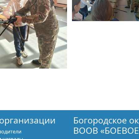
организации
Богородское о
ВООВ «БОЕВОЕ
водители