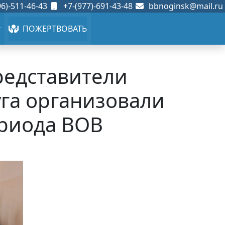
6)-511-46-43
+7-(977)-691-43-48
bbnoginsk@mail.ru
ПОЖЕРТВОВАТЬ
редставители
уга организовали
ериода ВОВ