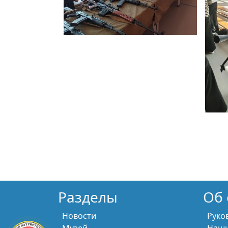
Разделы
Об 
Новости
Руко