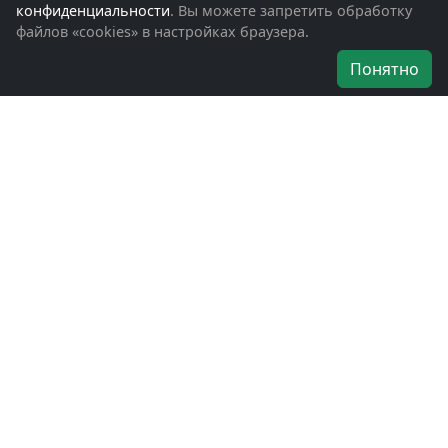
Помощь участникам СВО и их семьям
конфиденциальности
. Вы можете запретить обработку
файлов «cookies» в настройках браузера.
Об организации
Понятно
Руководители
Наши награды
Устав
Программа
Вступить
Свяжитесь с нами
Богородское окружное отделение
ВООВ «БОЕВОЕ БРАТСТВО»
г. Ногинск, ул. Рабочая, д. 57
+7-(496)-511-46-43
+7-(977)-691-43-48
+7-(496)-511-35-94
bbnoginsk@mail.ru
Политика конфиденциальности
Войти в систему