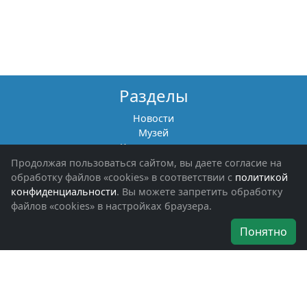
Разделы
Новости
Музей
Книги памяти
Фотоальбомы
Продолжая пользоваться сайтом, вы даете согласие на
Обращения граждан
обработку файлов «cookies» в соответствии с
политикой
Помощь участникам СВО и их семьям
конфиденциальности
. Вы можете запретить обработку
файлов «cookies» в настройках браузера.
Об организации
Понятно
Руководители
Наши награды
Устав
Программа
Вступить