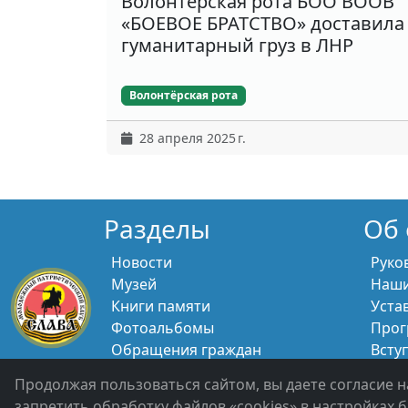
Волонтёрская рота БОО ВООВ
«БОЕВОЕ БРАТСТВО» доставила
гуманитарный груз в ЛНР
Волонтёрская рота
28 апреля 2025 г.
Разделы
Об 
Новости
Руко
Музей
Наши
Книги памяти
Уста
Фотоальбомы
Прог
Обращения граждан
Всту
Помощь участникам СВО и их
Свяж
Продолжая пользоваться сайтом, вы даете согласие н
семьям
запретить обработку файлов «cookies» в настройках б