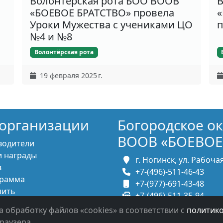
Волонтёрская рота БОО ВООВ
В
«БОЕВОЕ БРАТСТВО» провела
«
Уроки Мужества с учениками ЦО
п
№4 и №8
Волонтёрская рота
19 февраля 2025 г.
организации
Богородское о
ВООВ «БОЕВОЕ
водители
 награды
г. Ногинск, ул. Рабочая,
в
+7-(496)-511-46-43
рамма
+7-(977)-691-43-48
пить
+7-(496)-511-35-94
итесь с нами
bbnoginsk@mail.ru
а обработку файлов «cookies» в соответствии с
политик
раузера.