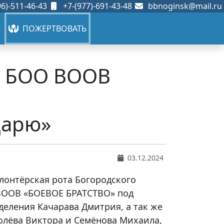
6)-511-46-43
+7-(977)-691-43-48
bbnoginsk@mail.ru
ПОЖЕРТВОВАТЬ
та БОО ВООВ
Дарю»
03.12.2024
олонтёрская рота Богородского
ВООВ «БОЕВОЕ БРАТСТВО» под
деления Качарава Дмитрия, а так же
олёва Виктора и Семёнова Михаила,