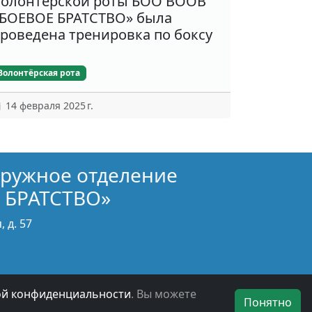
олонтёрской роты БОО ВООВ
БОЕВОЕ БРАТСТВО» была
роведена тренировка по боксу
Волонтёрская рота
14 февраля 2025 г.
кружное отделение
 БРАТСТВО»
 д. 57
ой конфиденциальности
. Вы можете
Понятно