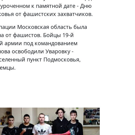
иуроченном к памятной дате - Дню
овья от фашистских захватчиков.
упации Московская область была
а от фашистов. Бойцы 19-й
-й армии под командованием
ова освободили Уваровку -
селенный пункт Подмосковья,
емцы.