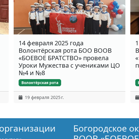
14 февраля 2025 года
1
Волонтёрская рота БОО ВООВ
В
«БОЕВОЕ БРАТСТВО» провела
«
Уроки Мужества с учениками ЦО
п
№4 и №8
Волонтёрская рота
19 февраля 2025 г.
организации
Богородское о
ВООВ «БОЕВОЕ