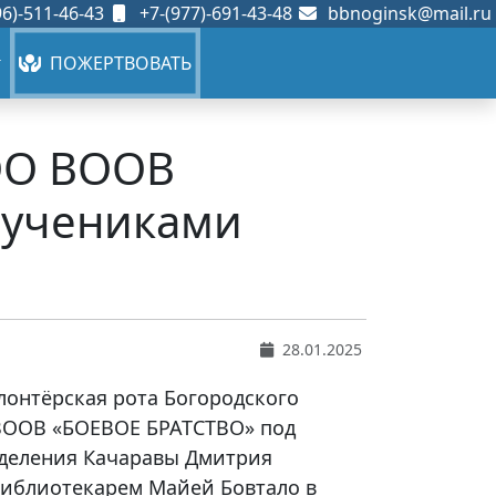
6)-511-46-43
+7-(977)-691-43-48
bbnoginsk@mail.ru
ПОЖЕРТВОВАТЬ
БОО ВООВ
 учениками
28.01.2025
олонтёрская рота Богородского
ВООВ «БОЕВОЕ БРАТСТВО» под
тделения Качаравы Дмитрия
библиотекарем Майей Бовтало в