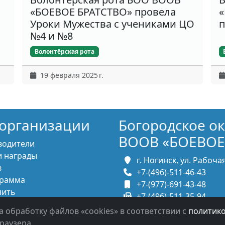
«БОЕВОЕ БРАТСТВО» провела
«
Уроки Мужества с учениками ЦО
п
№4 и №8
Волонтёрская рота
19 февраля 2025 г.
организации
Богородское о
ВООВ «БОЕВОЕ
водители
 награды
г. Ногинск, ул. Рабочая,
в
+7-(496)-511-46-43
рамма
+7-(977)-691-43-48
пить
+7-(496)-511-35-94
итесь с нами
bbnoginsk@mail.ru
а обработку файлов «cookies» в соответствии с
политик
раузера.