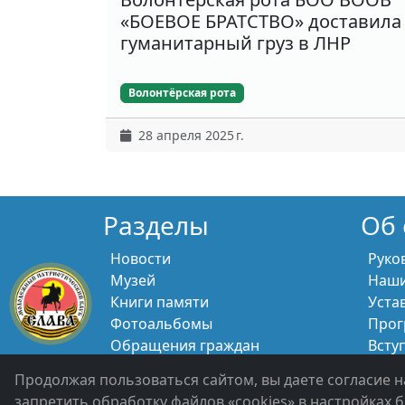
«БОЕВОЕ БРАТСТВО» доставила
гуманитарный груз в ЛНР
Волонтёрская рота
28 апреля 2025 г.
Разделы
Об 
Новости
Руко
Музей
Наши
Книги памяти
Уста
Фотоальбомы
Прог
Обращения граждан
Всту
Помощь участникам СВО и их
Свяж
Продолжая пользоваться сайтом, вы даете согласие н
семьям
запретить обработку файлов «cookies» в настройках б